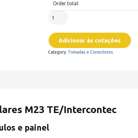
Order total:
Conectores
M23
Sinal
Adicionar às cotações
TE
Intercontec
Category:
Tomadas e Conectores
quantity
ulares M23 TE/Intercontec
ulos e painel