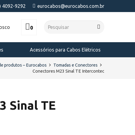
) 4092-9292
eurocabos@eurocabos.com.br
nosco
0
es
Acessórios para Cabos Elétricos
de produtos – Eurocabos
Tomadas e Conectores
Conectores M23 Sinal TE Intercontec
 Sinal TE