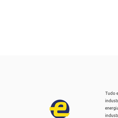
Tudo e
indust
energi
industr