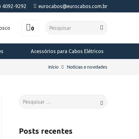
) 4092-9292
eurocabos@eurocabos.com.br
nosco
0
es
Acessórios para Cabos Elétricos
Início
Notícias e novidades
Pesquisar
por:
Posts recentes