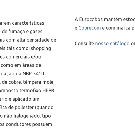
A Eurocabos mantém estoq
arem características
e
Cobrecom
e com marca pr
o de fumaça e gases
ais com alta densidade de
Consulte
nosso catálogo
on
eis tais como: shopping
rres comerciais e/ou
m como em áreas de
ndação da NBR 5410.
 de cobre, têmpera mole,
Composto termofixo HEPR
ário é aplicado um
Fita de poliester (quando
co não halogenado, tipo
plos condutores possuem