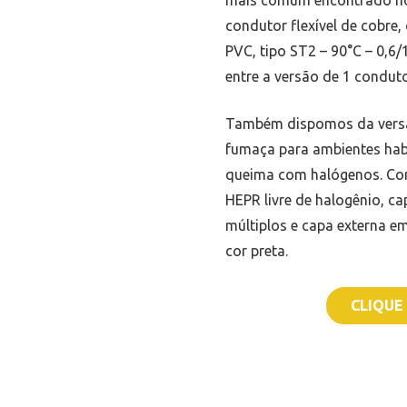
mais comum encontrado no
condutor flexível de cobre
PVC, tipo ST2 – 90°C – 0,6
entre a versão de 1 condut
Também dispomos da versão
fumaça para ambientes hab
queima com halógenos. Com
HEPR livre de halogênio, c
múltiplos e capa externa 
cor preta.
CLIQUE