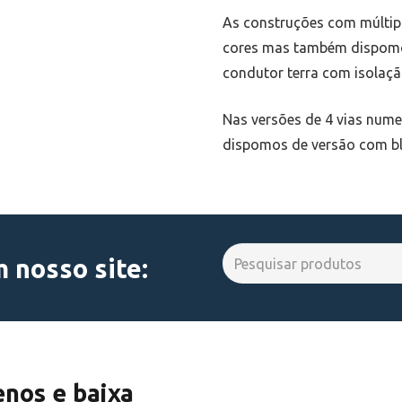
As construções com múltip
cores mas também dispomo
condutor terra com isolaçã
Nas versões de 4 vias num
dispomos de versão com b
Search
 nosso site:
for:
enos e baixa