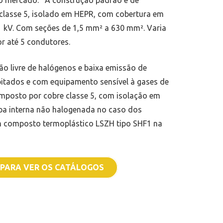
 mercado. A construção padrão é de
, classe 5, isolado em HEPR, com cobertura em
/1 kV. Com seções de 1,5 mm² a 630 mm². Varia
or até 5 condutores.
 livre de halógenos e baixa emissão de
itados e com equipamento sensível à gases de
posto por cobre classe 5, com isolação em
apa interna não halogenada no caso dos
em composto termoplástico LSZH tipo SHF1 na
 PARA VER OS CATÁLOGOS