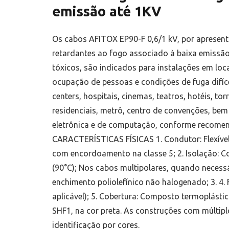
emissão até 1KV
Os cabos AFITOX EP90-F 0,6/1 kV, por apresent
retardantes ao fogo associado à baixa emissã
tóxicos, são indicados para instalações em loc
ocupação de pessoas e condições de fuga difíc
centers, hospitais, cinemas, teatros, hotéis, to
residenciais, metrô, centro de convenções, be
eletrônica e de computação, conforme recome
CARACTERÍSTICAS FÍSICAS 1. Condutor: Flexível
com encordoamento na classe 5; 2. Isolação: 
(90°C); Nos cabos multipolares, quando necess
enchimento poliolefínico não halogenado; 3. 4. 
aplicável); 5. Cobertura: Composto termoplásti
SHF1, na cor preta. As construções com múlti
identificação por cores.