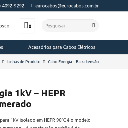
) 4092-9292
eurocabos@eurocabos.com.br
nosco
0
es
Acessórios para Cabos Elétricos
Linhas de Produto
Cabo Energia – Baixa tensão
gia 1kV – HEPR
umerado
l para 1kV isolado em HEPR 90°C é o modelo