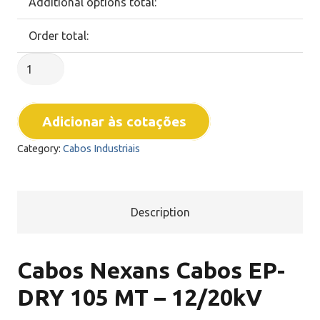
Additional options total:
Order total:
Nexans
-
Cabos
Adicionar às cotações
EP-
DRY
Category:
Cabos Industriais
105
MT
-
Description
12/20kV
quantity
Cabos Nexans Cabos EP-
DRY 105 MT – 12/20kV