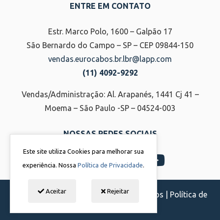
ENTRE EM CONTATO
Estr. Marco Polo, 1600 – Galpão 17
São Bernardo do Campo – SP – CEP 09844-150
vendas.eurocabos.br.lbr@lapp.com
(11) 4092-9292
Vendas/Administração: Al. Arapanés, 1441 Cj 41 –
Moema – São Paulo -SP – 04524-003
NOSSAS REDES SOCIAIS
Este site utiliza Cookies para melhorar sua
experiência. Nossa
Política de Privacidade
.
Aceitar
Rejeitar
Eurocabos | Todos os direitos reservados |
Política de
Privacidade