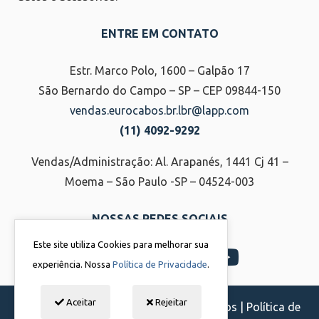
ENTRE EM CONTATO
Estr. Marco Polo, 1600 – Galpão 17
São Bernardo do Campo – SP – CEP 09844-150
vendas.eurocabos.br.lbr@lapp.com
(11) 4092-9292
Vendas/Administração: Al. Arapanés, 1441 Cj 41 –
Moema – São Paulo -SP – 04524-003
NOSSAS REDES SOCIAIS
Este site utiliza Cookies para melhorar sua
experiência. Nossa
Política de Privacidade
.
Aceitar
Rejeitar
Eurocabos | Todos os direitos reservados |
Política de