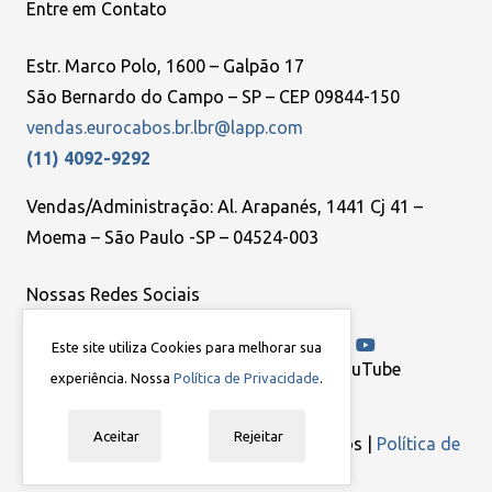
Entre em Contato
Estr. Marco Polo, 1600 – Galpão 17
São Bernardo do Campo – SP – CEP 09844-150
vendas.eurocabos.br.lbr@lapp.com
(11) 4092-9292
Vendas/Administração: Al. Arapanés, 1441 Cj 41 –
Moema – São Paulo -SP – 04524-003
Nossas Redes Sociais
Este site utiliza Cookies para melhorar sua
Facebook
Google
LinkedIn
YouTube
experiência. Nossa
Política de Privacidade
.
Aceitar
Rejeitar
Eurocabos | Todos os direitos reservados |
Política de
Privacidade